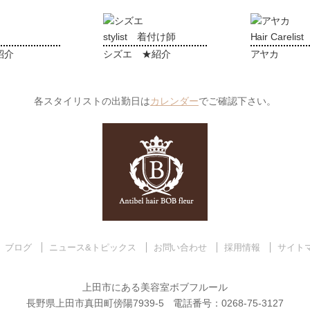
stylist 着付け師
Hair Carelist
紹介
シズエ ★紹介
アヤカ
各スタイリストの出勤日は
カレンダー
でご確認下さい。
ブログ
ニュース&トピックス
お問い合わせ
採用情報
サイト
上田市にある美容室ボブフルール
長野県上田市真田町傍陽7939-5 電話番号：0268-75-3127