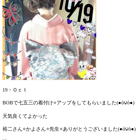
19・Ｏｃｔ
BOBで七五三の着付け⭐️アップをしてもらいました(●ó౪ò●)
天気良くてよかった
裕二さん⭐️かよさん⭐️先生⭐️ありがとうございました(●ó౪ò●)