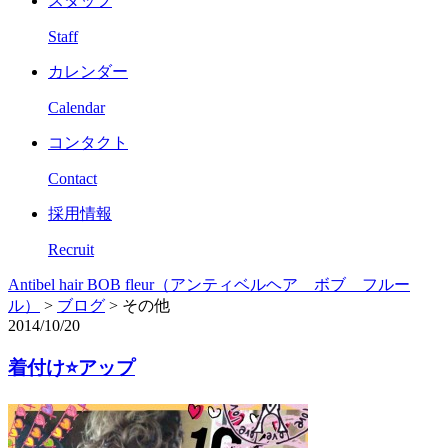
スタッフ
Staff
カレンダー
Calendar
コンタクト
Contact
採用情報
Recruit
Antibel hair BOB fleur（アンティベルヘア ボブ フルー
ル）
>
ブログ
>
その他
2014/10/20
着付け⭐️アップ