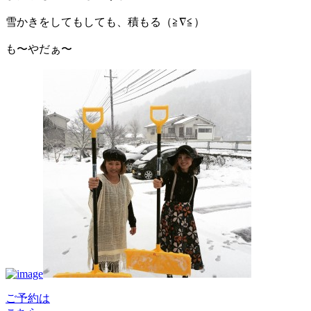
雪かきをしてもしても、積もる（≧∇≦）
も〜やだぁ〜
ご予約は