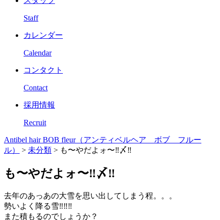
スタッフ
Staff
カレンダー
Calendar
コンタクト
Contact
採用情報
Recruit
Antibel hair BOB fleur（アンティベルヘア ボブ フルー
ル）
>
未分類
>
も〜やだよォ〜‼︎〆‼︎
も〜やだよォ〜‼︎〆‼︎
去年のあっあの大雪を思い出してしまう程。。。
勢いよく降る雪‼︎‼︎‼︎
また積もるのでしょうか？